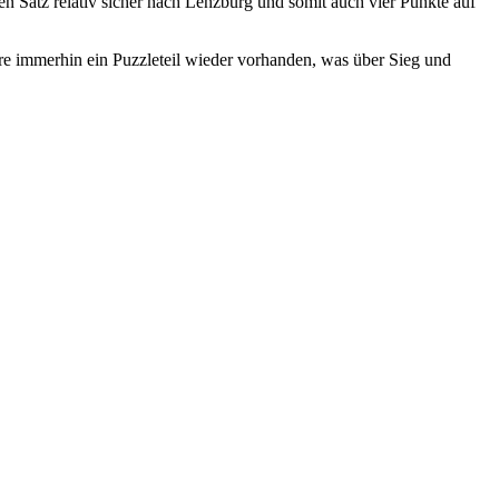
n Satz relativ sicher nach Lenzburg und somit auch vier Punkte auf
e immerhin ein Puzzleteil wieder vorhanden, was über Sieg und