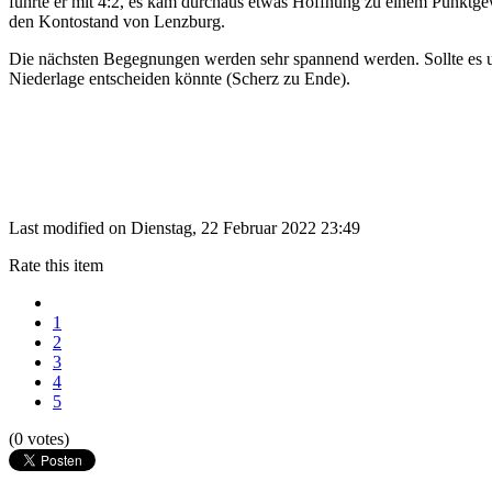
führte er mit 4:2, es kam durchaus etwas Hoffnung zu einem Punktgew
den Kontostand von Lenzburg.
Die nächsten Begegnungen werden sehr spannend werden. Sollte es un
Niederlage entscheiden könnte (Scherz zu Ende).
Last modified on Dienstag, 22 Februar 2022 23:49
Rate this item
1
2
3
4
5
(0 votes)