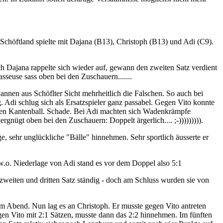
höftland spielte mit Dajana (B13), Christoph (B13) und Adi (C9).
ch Dajana rappelte sich wieder auf, gewann den zweiten Satz verdient
sseuse sass oben bei den Zuschauern.......
nnen aus Schöflter Sicht mehrheitlich die Falschen. So auch bei
. Adi schlug sich als Ersatzspieler ganz passabel. Gegen Vito konnte
tbaren Kantenball. Schade. Bei Adi machten sich Wadenkrämpfe
nügt oben bei den Zuschauern: Doppelt ärgerlich.... ;-))))))))).
e, sehr unglückliche "Bälle" hinnehmen. Sehr sportlich äusserte er
 w.o. Niederlage von Adi stand es vor dem Doppel also 5:1
weiten und dritten Satz ständig - doch am Schluss wurden sie von
sem Abend. Nun lag es an Christoph. Er musste gegen Vito antreten
gen Vito mit 2:1 Sätzen, musste dann das 2:2 hinnehmen. Im fünften