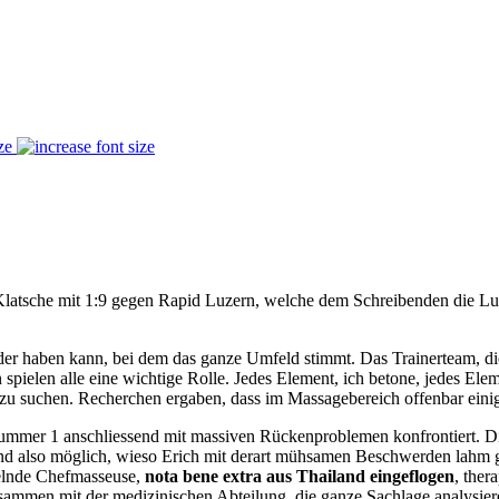
ze
 Klatsche mit 1:9 gegen Rapid Luzern, welche dem Schreibenden die Lust
r der haben kann, bei dem das ganze Umfeld stimmt. Das Trainerteam, d
pielen alle eine wichtige Rolle. Jedes Element, ich betone, jedes Ele
 zu suchen. Recherchen ergaben, dass im Massagebereich offenbar einig
er 1 anschliessend mit massiven Rückenproblemen konfrontiert. Die B
nd also möglich, wieso Erich mit derart mühsamen Beschwerden lahm g
delnde Chefmasseuse,
nota bene extra aus Thailand eingeflogen
, ther
zusammen mit der medizinischen Abteilung, die ganze Sachlage analysier