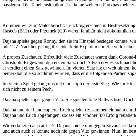
passieren. Die Tabellensituation lässt keine weiteren Fauxpas mehr zu
Kommen wir zum Matchbericht. Lenzbrug erschien in Bestbesetzung m
Haseeb (B11) oder Przemek (C9) waren familiär nicht abkömmlich un
Dajana spielte gegen Ronny, den sie im Hinspiel besiegen konnte, wi
mit 11:7. Nachher gelang ihr leider kein Exploit mehr. Sie verlor übe
A propos Zuschauer. Erfreulich viele Zuschauer waren dank Corona-En
Christoph. Er gewann den ersten Satz, doch Silvan erwies sich nachher
er verdient einen Satz gewinnen. Im vierten Satz lag er weit hinten
bemerkbar, die so schlimm wurden, dass er die folgenden Partien soga
Im vierten Spiel gelang uns mit Christoph der erste Sieg. Wie im Hin
sich nicht zu seinem Pech.
Dajana spielte super gegen Vito. Sie spielten tolle Ballwechsel. Doc
Dajana und der handicapierte Erich spielten zusammen einmal mehr d
Dajana und Erich abgefangen, sodass ein schöner 3:0 Erfolg reüssiert
Wir verkürzten also auf 2:5. Dajana spielte nun gegen Silvan - sie k
und auch auch er konnte noch nie gegen Vito gewinnen. Nun, im beste