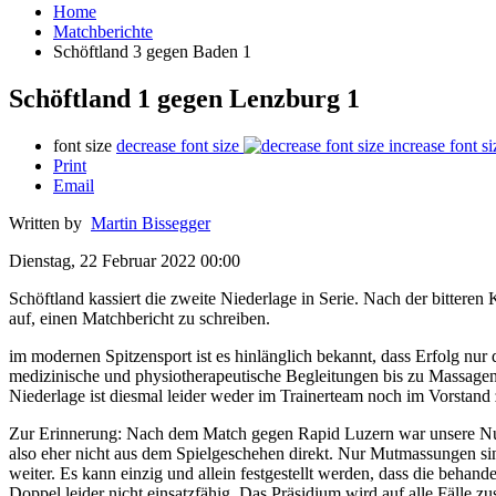
Home
Matchberichte
Schöftland 3 gegen Baden 1
Schöftland 1 gegen Lenzburg 1
font size
decrease font size
increase font si
Print
Email
Written by
Martin Bissegger
Dienstag, 22 Februar 2022 00:00
Schöftland kassiert die zweite Niederlage in Serie. Nach der bitteren
auf, einen Matchbericht zu schreiben.
im modernen Spitzensport ist es hinlänglich bekannt, dass Erfolg nu
medizinische und physiotherapeutische Begleitungen bis zu Massagen s
Niederlage ist diesmal leider weder im Trainerteam noch im Vorstand
Zur Erinnerung: Nach dem Match gegen Rapid Luzern war unsere Numm
also eher nicht aus dem Spielgeschehen direkt. Nur Mutmassungen si
weiter. Es kann einzig und allein festgestellt werden, dass die behan
Doppel leider nicht einsatzfähig. Das Präsidium wird auf alle Fälle 