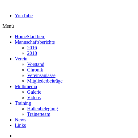
YouTube
Menü
Home
Start here
Mannschaftsberichte
2016
2018
Verein
Vorstand
Chronik
Vereinsanlässe
Mitgliederbeiträge
Multimedia
Galerie
Videos
Training
Hallenbelegung
Trainerteam
News
Links