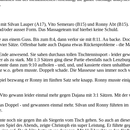
.
it Silvan Lauper (A17), Vito Semeraro (B15) und Ronny Abt (B15). Sc
d/oder ausser Form. Das Massageteam traf hierbei keine Schuld.
e aus einem Guss. Bis zum 8:4, dann verlor sie mit 8:11. Au backe. Do
r vier Sätze. Offenbar hatte auch Dajana etwas Rückenprobleme - die Ma
de anwesend. Sie sahen durchaus tollen Tischtennissport - leider gewa
 als zu stark. Mit 1:3 Sätzen ging diese Partie ebenfalls nach Lenzburg
, konnte dann zum 9:10 aufholen - und, und, und kassierte einen unhal
r w.o. geben musste. Doppelt schade. Die Masseuse sass immer noch verg
spiel bezwang er Ronny im fünften Satz sehr knapp. Ronny musste einig
h Vito gewann leider einmal mehr gegen Dajana mit 3:1 Sätzen. Mit der
as Doppel - und gewannen einmal mehr. Silvan und Ronny führten im z
e.
onnte noch nie gegen ihn als Siegerin vom Tisch gehen. So auch an die
n Spiel des Abends, zeigte Christoph ein super Leistung. Er führte ge