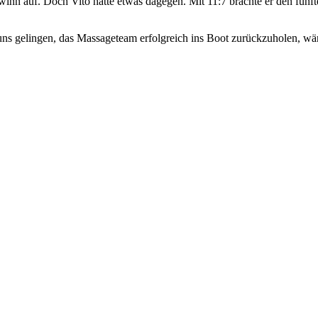
inn auf. Doch Vito hatte etwas dagegen. Mit 11:7 brachte er den fünfte
s gelingen, das Massageteam erfolgreich ins Boot zurückzuholen, wär