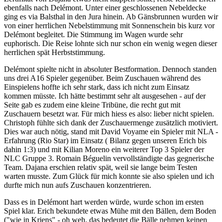
ebenfalls nach Delémont. Unter einer geschlossenen Nebeldecke
ging es via Balsthal in den Jura hinein. Ab Gänsbrunnen wurden wir
von einer herrlichen Nebelstimmung mit Sonnenschein bis kurz vor
Delémont begleitet. Die Stimmung im Wagen wurde sehr
euphorisch. Die Reise lohnte sich nur schon ein wenig wegen dieser
herrlichen spät Herbststimmung.
Delémont spielte nicht in absoluter Bestformation. Dennoch standen
uns drei A16 Spieler gegenüber. Beim Zuschauen während des
Einspielens hoffte ich sehr stark, dass ich nicht zum Einsatz
kommen müsste. Ich hätte bestimmt sehr alt ausgesehen - auf der
Seite gab es zudem eine kleine Tribüne, die recht gut mit
Zuschauern besetzt war. Für mich hiess es also: lieber nicht spielen.
Christoph fühlte sich dank der Zuschauermenge zusätzlich motiviert.
Dies war auch nötig, stand mit David Voyame ein Spieler mit NLA -
Erfahrung (Rio Star) im Einsatz ( Bilanz gegen unseren Erich bis
dahin 1:3) und mit Kilian Moreno ein weiterer Top 3 Spieler der
NLC Gruppe 3. Romain Béguelin vervollständigte das gegnerische
Team. Dajana erschien relativ spät, weil sie lange beim Testen
warten musste. Zum Glück für mich konnte sie also spielen und ich
durfte mich nun aufs Zuschauen konzentrieren.
Dass es in Delémont hart werden würde, wurde schon im ersten
Spiel klar. Erich bekundete etwas Mühe mit den Bällen, dem Boden
("wie in Kriens" - oh weh, das bedeutet die Bälle nehmen keinen