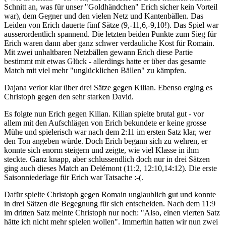
Schnitt an, was für unser "Goldhändchen" Erich sicher kein Vorteil
war), dem Gegner und den vielen Netz und Kantenbällen. Das
Leiden von Erich dauerte fünf Sätze (9,-11,6,-9,10!). Das Spiel war
ausserordentlich spannend. Die letzten beiden Punkte zum Sieg für
Erich waren dann aber ganz schwer verdauliche Kost für Romain.
Mit zwei unhaltbaren Netzbällen gewann Erich diese Partie
bestimmt mit etwas Glück - allerdings hatte er über das gesamte
Match mit viel mehr "unglücklichen Bällen" zu kämpfen.
Dajana verlor klar über drei Sätze gegen Kilian. Ebenso erging es
Christoph gegen den sehr starken David.
Es folgte nun Erich gegen Kilian. Kilian spielte brutal gut - vor
allem mit den Aufschlägen von Erich bekundete er keine grosse
Mühe und spielerisch war nach dem 2:11 im ersten Satz klar, wer
den Ton angeben würde. Doch Erich begann sich zu wehren, er
konnte sich enorm steigern und zeigte, wie viel Klasse in ihm
steckte. Ganz knapp, aber schlussendlich doch nur in drei Sätzen
ging auch dieses Match an Delémont (11:2, 12:10,14:12). Die erste
Saisonniederlage für Erich war Tatsache :-(.
Dafür spielte Christoph gegen Romain unglaublich gut und konnte
in drei Sätzen die Begegnung für sich entscheiden. Nach dem 11:9
im dritten Satz meinte Christoph nur noch: "Also, einen vierten Satz
hätte ich nicht mehr spielen wollen". Immerhin hatten wir nun zwei