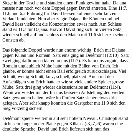
Siege in der Tasche und standen einem Punktgewinn nahe. Dajana
musste nun noch vor dem Doppel gegen David antreten. Eine 11:7,
11:6 und 6:2 Führung für David liessen auf einen sehr kurzen
Verlauf hindeuten. Nun aber zeigte Dajana ihr Können und bei
David liess vielleicht die Konzentration etwas nach. Am Schluss
stand es 11:7 für Dajana. Bravo! David fing sich im vierten Satz
wieder schnell auf und schloss den Match mit 11:6 sicher zu seinen
Gunsten ab.
Das folgende Doppel wurde nun enorm wichtig. Erich mit Dajana
gegen Kilian und Romain. Satz eins ging an Delémont (12:10), Satz
zwei ging dafür umso klarer an uns (11:7). Es kam uns zugute, dass
Romain unglaublich Mühe hatte mit den Bällen von Erich. Ich
glaube, er konnte nicht einen Ball erfolgreich zurückschlagen. Viel
Schnitt, wenig Schnitt, kurz, schnell, platziert. Auch mit den
Aufschlägen von Erich hatte er wie so viele andere Spieler grosse
Mühe. Satz drei ging wieder diskussionslos an Delémont (11:4).
Wenn wir wieder mit der für uns besseren Aufstellung den vierten
Satz gewonnen hätten, wäre im fünften Satz sicher etwas drin
gelegen. Aber sehr knapp konnten die Gastgeber mit 11:9 sich den
Sieg vorzeitig sichern.
Delémont spielte weiterhin auf sehr hohem Niveau. Christoph stand
nicht sehr lange an der Platte gegen Kilian - (-3,-7,-6) waren eine
deutliche Sprache. David und Erich lieferten sich nun das