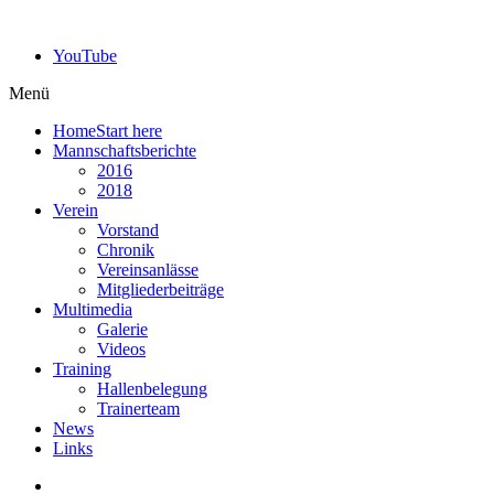
YouTube
Menü
Home
Start here
Mannschaftsberichte
2016
2018
Verein
Vorstand
Chronik
Vereinsanlässe
Mitgliederbeiträge
Multimedia
Galerie
Videos
Training
Hallenbelegung
Trainerteam
News
Links