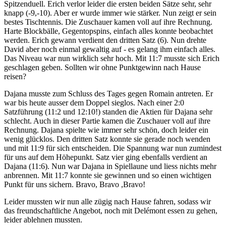
Spitzenduell. Erich verlor leider die ersten beiden Sätze sehr, sehr
knapp (-9,-10). Aber er wurde immer wie stärker. Nun zeigt er sein
bestes Tischtennis. Die Zuschauer kamen voll auf ihre Rechnung.
Harte Blockbälle, Gegentopspins, einfach alles konnte beobachtet
werden. Erich gewann verdient den dritten Satz (6). Nun drehte
David aber noch einmal gewaltig auf - es gelang ihm einfach alles.
Das Niveau war nun wirklich sehr hoch. Mit 11:7 musste sich Erich
geschlagen geben. Sollten wir ohne Punktgewinn nach Hause
reisen?
Dajana musste zum Schluss des Tages gegen Romain antreten. Er
war bis heute ausser dem Doppel sieglos. Nach einer 2:0
Satzführung (11:2 und 12:10!) standen die Aktien für Dajana sehr
schlecht. Auch in dieser Partie kamen die Zuschauer voll auf ihre
Rechnung. Dajana spielte wie immer sehr schön, doch leider ein
wenig glücklos. Den dritten Satz konnte sie gerade noch wenden
und mit 11:9 für sich entscheiden. Die Spannung war nun zumindest
für uns auf dem Höhepunkt. Satz vier ging ebenfalls verdient an
Dajana (11:6). Nun war Dajana in Spiellaune und liess nichts mehr
anbrennen. Mit 11:7 konnte sie gewinnen und so einen wichtigen
Punkt für uns sichern. Bravo, Bravo ,Bravo!
Leider mussten wir nun alle zügig nach Hause fahren, sodass wir
das freundschaftliche Angebot, noch mit Delémont essen zu gehen,
leider ablehnen mussten.